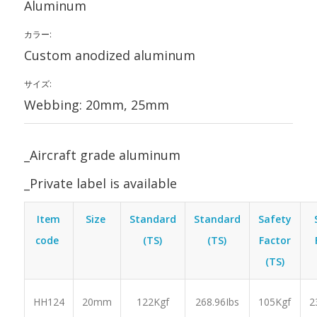
Aluminum
カラー:
Custom anodized aluminum
サイズ:
Webbing: 20mm, 25mm
_Aircraft grade aluminum
_Private label is available
Item
Size
Standard
Standard
Safety
code
(TS)
(TS)
Factor
(TS)
2
HH124
20mm
122Kgf
268.96Ibs
105Kgf