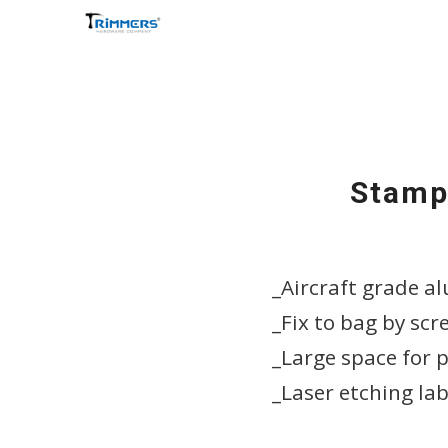
Stamp
_Aircraft grade 
_Fix to bag by scr
_Large space for p
_Laser etching lab