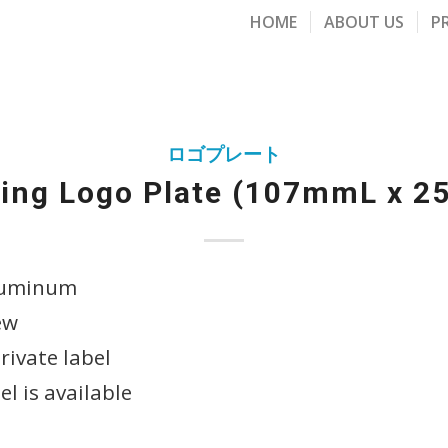
HOME
ABOUT US
P
ロゴプレート
ing Logo Plate (107mmL x 
aluminum
ew
rivate label
el is available