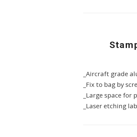
Stamp
_Aircraft grade 
_Fix to bag by sc
_Large space for p
_Laser etching lab