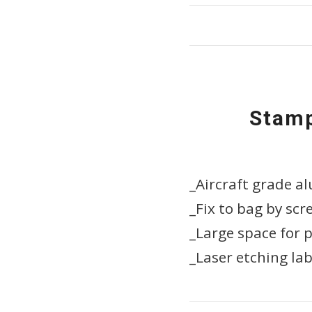
Stamp
_Aircraft grade 
_Fix to bag by sc
_Large space for p
_Laser etching lab