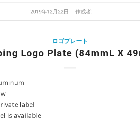
/
2019年12月22日
作成者:
ロゴプレート
ing Logo Plate (84mmL X 
aluminum
rew
rivate label
el is available