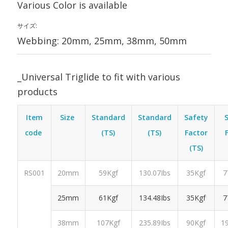
Various Color is available
サイズ:
Webbing: 20mm, 25mm, 38mm, 50mm
_Universal Triglide to fit with various
products
Item
Size
Standard
Standard
Safety
code
(TS)
(TS)
Factor
(TS)
RS001
20mm
59Kgf
130.07Ibs
35Kgf
7
25mm
61Kgf
134.48Ibs
35Kgf
7
38mm
107Kgf
235.89Ibs
90Kgf
19