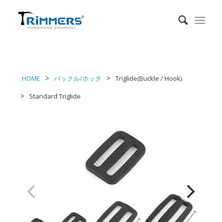
HOME
バックル/ホック
Triglide(Buckle / Hook)
Standard Triglide