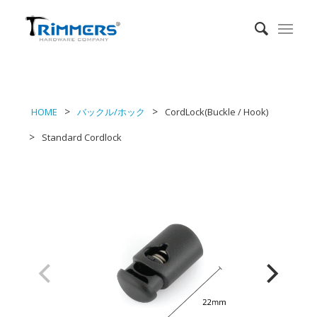
HOME
バックル/ホック
CordLock(Buckle / Hook)
Standard Cordlock