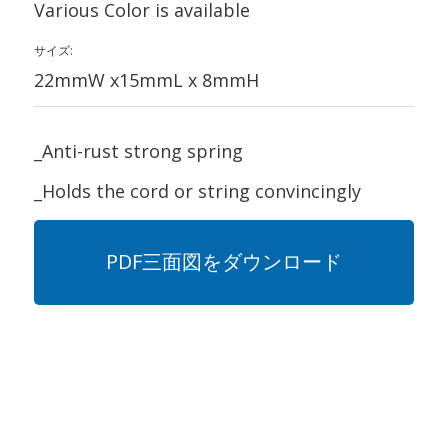
Various Color is available
サイズ:
22mmW x15mmL x 8mmH
_Anti-rust strong spring
_Holds the cord or string convincingly
PDF三面図をダウンロード