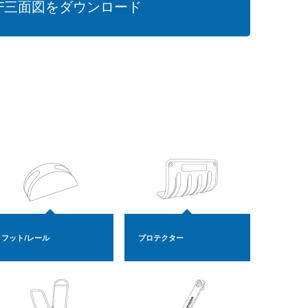
DF三面図をダウンロード
フット/レール
プロテクター