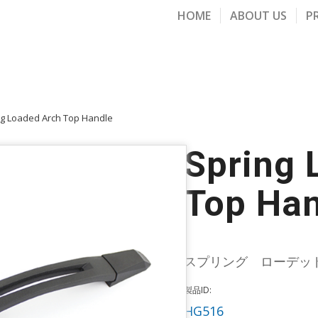
HOME
ABOUT US
P
ng Loaded Arch Top Handle
Spring 
Top Han
スプリング ローデッ
製品ID:
HG516