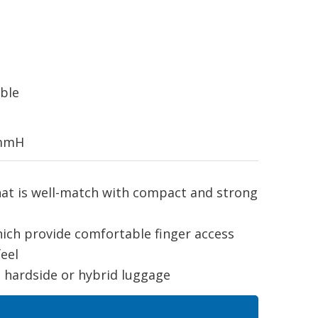
able
3mmH
hat is well-match with compact and strong
ich provide comfortable finger access
eel
e, hardside or hybrid luggage