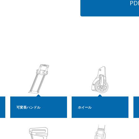
P
可変長ハンドル
ホイール