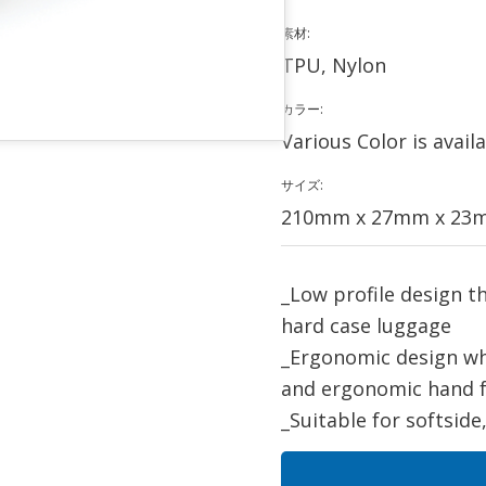
素材:
TPU, Nylon
カラー:
Various Color is avail
サイズ:
210mm x 27mm x 2
_Low profile design t
hard case luggage
_Ergonomic design wh
and ergonomic hand f
_Suitable for softsid