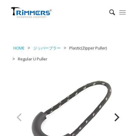
HOME
ジッパープラー
Plastic(Zipper Puller)
Regular U Puller