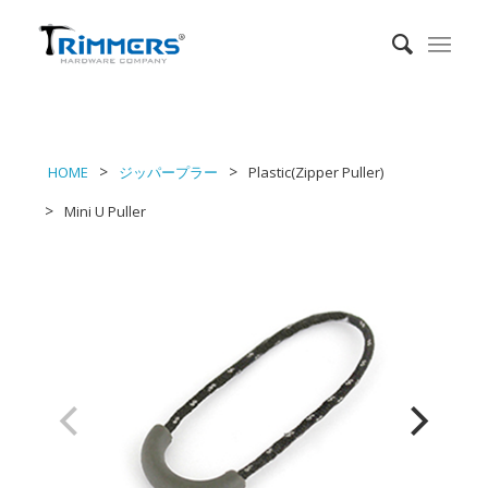
HOME
ジッパープラー
Plastic(Zipper Puller)
Mini U Puller