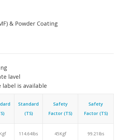
CMF) & Powder Coating
ing
te lavel
 label is available
Safety
ndard
Standard
Safety
Factor (TS)
TS)
(TS)
Factor (TS)
99.21Ibs
Kgf
114.64Ibs
45Kgf