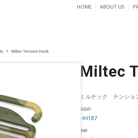
HOME
ABOUT US
P
k)
Miltec Tension Hook
Miltec 
ミルテック テンショ
製品ID:
HH187
素材: