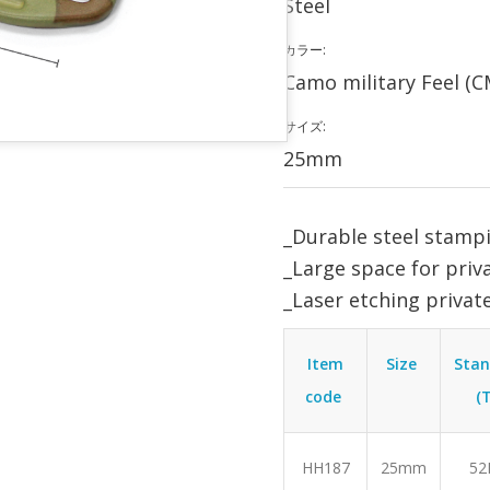
Steel
カラー:
Camo military Feel (
サイズ:
25mm
_Durable steel stamp
_Large space for priva
_Laser etching private
Item
Size
Sta
code
(
HH187
25mm
52