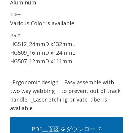
Aluminum
カラー:
Various Color is available
サイズ:
HG512_24mmD x132mmL
HG509_16mmD x124mmL
HG507_12mmD x111mmL
_Ergonomic design _Easy assemble with
two way webbing to prevent out of track
handle _Laser etching private label is
available
PDF三面図をダウンロード