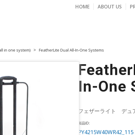
HOME
ABOUT US
P
ll in one system)
FeatherLite Dual All-In-One Systems
FeatherL
In-One
フェザーライト デュ
製品ID:
PY4215W40WR42_115 