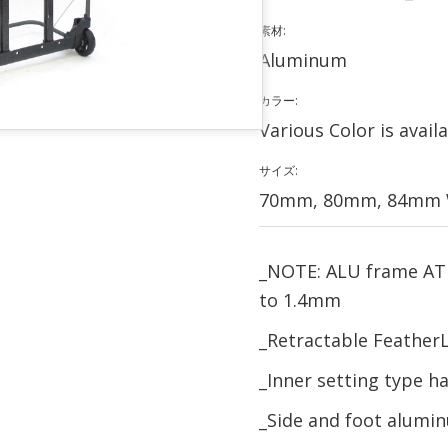
素材:
Aluminum
カラー:
Various Color is avail
サイズ:
70mm, 80mm, 84mm W
_NOTE: ALU frame AT
to 1.4mm
_Retractable FeatherL
_Inner setting type 
_Side and foot alumin