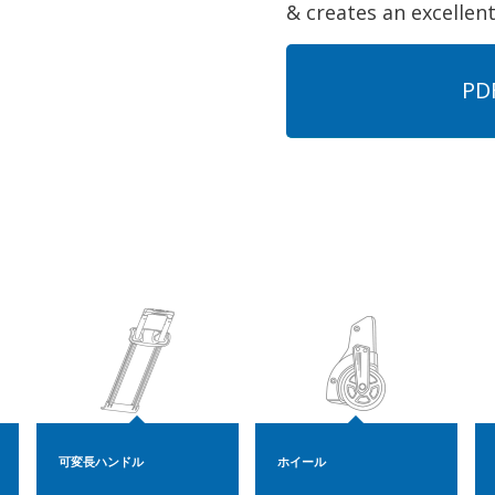
& creates an excellen
P
可変長ハンドル
ホイール