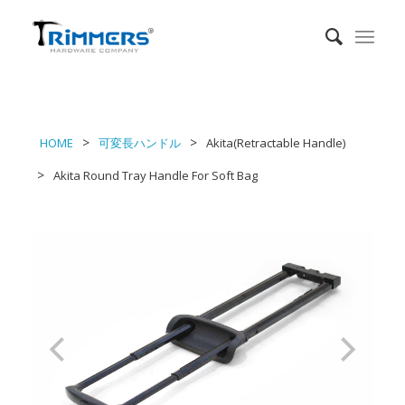
HOME
可変長ハンドル
Akita(Retractable Handle)
Akita Round Tray Handle For Soft Bag